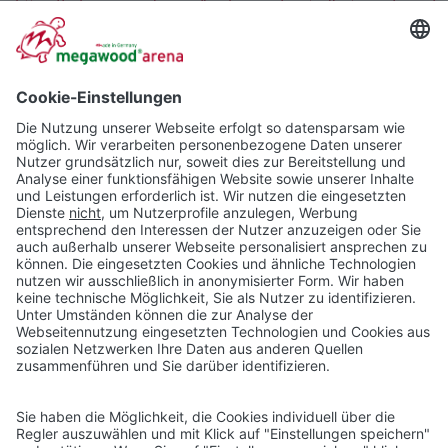
https://privacy.google.com/businesses/controllerterms/mccs/
.
Das Unternehmen verfügt über eine Zertifizierung nach dem
„EU-US Data Privacy Framework“ (DPF). Der DPF ist ein
Übereinkommen zwischen der Europäischen Union und den
USA, der die Einhaltung europäischer Datenschutzstandards
bei Datenverarbeitungen in den USA gewährleisten soll.
Jedes nach dem DPF zertifizierte Unternehmen verpflichtet
sich, diese Datenschutzstandards einzuhalten. Weitere
Informationen hierzu erhalten Sie vom Anbieter unter
folgendem Link:
https://www.dataprivacyframework.gov/s/participant-
search/participant-detail?
contact=true&id=a2zt000000001L5AAI&status=Active
Wir haben mit Google einen Vertrag zur
Auftragsverarbeitung abgeschlossen und setzen die
strengen Vorgaben der deutschen Datenschutzbehörden bei
der Nutzung von Google Analytics vollständig um.
Mehr Informationen zum Umgang mit Nutzerdaten bei
Google Analytics finden Sie in dern Datenschutzhinweisen