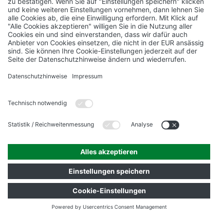
von Google:
https://support.google.com/analytics/answer/6004245?hl=de
Browser Plugin
Sie können die Erfassung und Verarbeitung Ihrer Daten
durch Google verhindern, indem Sie das unter dem
folgenden Link verfügbare Browser-Plugin herunterladen
und installieren:
https://tools.google.com/dlpage/gaoptout?
hl=de
.
Mehr Informationen zum Umgang mit Nutzerdaten bei
Google Analytics finden Sie in den Datenschutzhinweisen
von Google:
https://support.google.com/analytics/answer/6004245?hl=de
.
Auftragsverarbeitung
Wir haben mit Google einen Vertrag zur
Auftragsverarbeitung abgeschlossen und setzen die